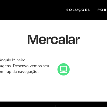
Pular
SOLUÇÕES
POR
para
o
conteúdo
Mercalar
principal
ângulo Mineiro
rragens. Desenvolvemos seu
com rápida navegação.