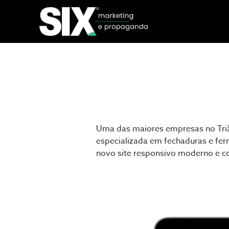
A
g
ê
Uma das maiores empresas no Tri
especializada em fechaduras e fe
novo site responsivo moderno e 
n
c